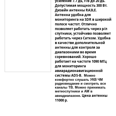
усиление 7.7 дБ, F/B до 20 дБ.
Допустимая мощность 300 Вт.
Дизайн антенны RA3LE.
Антенна удобна для
мониторинга на SDR в широкой
полосе частот. Отлично
позволяет работать через р/л
спутники, устойчиво позволяет
работать через Сатком. Удобна
в качестве дополнительной
антенны для контроля за
диапазонами во время
соревнований. Хорошо
работает на частоте 1090 МГц
для мониторинга
авиа
радионавигационной
системы ADS-B
.
Можно
комфортно слушать УКВ ЧМ
радиовещание и смотреть все
каналы ТВ. Можно принимать
метеоспутники и АМ в
Цена антенны
авиадиапазоне.
11000 р.