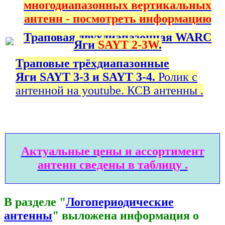
многодиапазонных вертикальных
антенн - посмотреть информацию
Траповая двухдиапазонная WARC
Яги
SAYT 2-3W
.
Траповые трёхдиапазонные
Яги SAYT 3-3 и SAYT 3-4.
Ролик с
антенной на youtube. КСВ антенны .
Актуальные цены и ассортимент
антенн сведены в таблицу .
В разделе "
Логопериодические
антенны
" выложена информация о