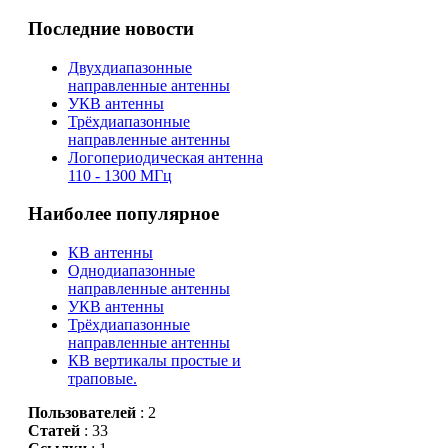
Последние новости
Двухдиапазонные
направленные антенны
УКВ антенны
Трёхдиапазонные
направленные антенны
Логопериодическая антенна
110 - 1300 МГц
Наиболее популярное
КВ антенны
Однодиапазонные
направленные антенны
УКВ антенны
Трёхдиапазонные
направленные антенны
КВ вертикалы простые и
траповые.
Пользователей
: 2
Статей
: 33