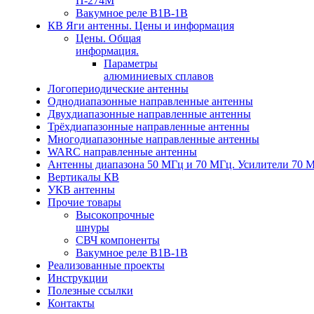
П-274М
Вакумное реле В1В-1В
КВ Яги антенны. Цены и информация
Цены. Общая
информация.
Параметры
алюминиевых сплавов
Логопериодические антенны
Однодиапазонные направленные антенны
Двухдиапазонные направленные антенны
Трёхдиапазонные направленные антенны
Многодиапазонные направленные антенны
WARC направленные антенны
Антенны диапазона 50 МГц и 70 МГц. Усилители 70 
Вертикалы КВ
УКВ антенны
Прочие товары
Высокопрочные
шнуры
СВЧ компоненты
Вакумное реле В1В-1В
Реализованные проекты
Инструкции
Полезные ссылки
Контакты