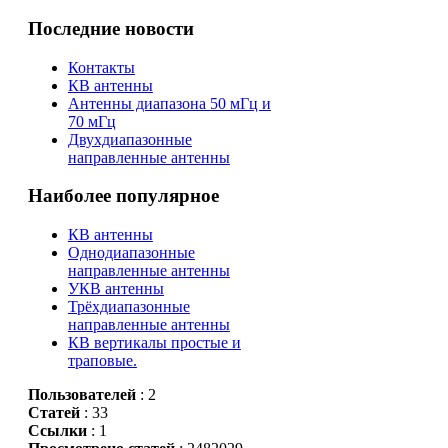
Последние новости
Контакты
КВ антенны
Антенны диапазона 50 мГц и
70 мГц
Двухдиапазонные
направленные антенны
Наиболее популярное
КВ антенны
Однодиапазонные
направленные антенны
УКВ антенны
Трёхдиапазонные
направленные антенны
КВ вертикалы простые и
траповые.
Пользователей
: 2
Статей
: 33
Ссылки
: 1