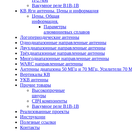
П-274М
Вакумное реле В1В-1В
КВ Яги антенны. Цены и информация
Цены. Общая
информация.
Параметры
алюминиевых сплавов
Логопериодические антенны
Однодиапазонные направленные антенны
Двухдиапазонные направленные антенны
Трёхдиапазонные направленные антенны
Многодиапазонные направленные антенны
WARC направленные антенны
Антенны диапазона 50 МГц и 70 МГц. Усилители 70 
Вертикалы КВ
УКВ антенны
Прочие товары
Высокопрочные
шнуры
СВЧ компоненты
Вакумное реле В1В-1В
Реализованные проекты
Инструкции
Полезные ссылки
Контакты