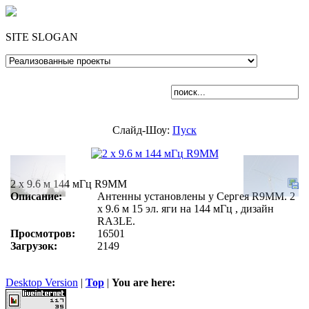
SITE SLOGAN
Слайд-Шоу:
Пуск
2 х 9.6 м 144 мГц R9MM
Описание:
Антенны установлены у Сергея R9MM. 2
х 9.6 м 15 эл. яги на 144 мГц , дизайн
RA3LE.
Просмотров:
16501
Загрузок:
2149
Desktop Version
|
Top
|
You are here: