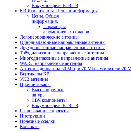
П-274М
Вакумное реле В1В-1В
КВ Яги антенны. Цены и информация
Цены. Общая
информация.
Параметры
алюминиевых сплавов
Логопериодические антенны
Однодиапазонные направленные антенны
Двухдиапазонные направленные антенны
Трёхдиапазонные направленные антенны
Многодиапазонные направленные антенны
WARC направленные антенны
Антенны диапазона 50 МГц и 70 МГц. Усилители 70 
Вертикалы КВ
УКВ антенны
Прочие товары
Высокопрочные
шнуры
СВЧ компоненты
Вакумное реле В1В-1В
Реализованные проекты
Инструкции
Полезные ссылки
Контакты