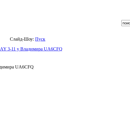
Слайд-Шоу:
Пуск
ладимира UA6CFQ